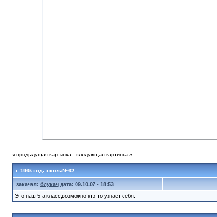
«
предыдущая картинка
·
следующая картинка
»
1965 год. школа№62
закачал:
блукач
дата: 09.10.07 - 18:53
Это наш 5-а класс,возможно кто-то узнает себя.