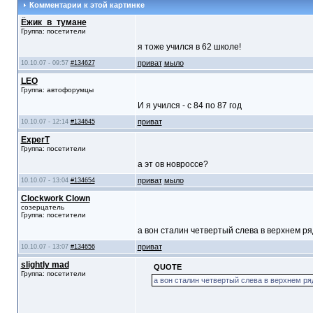
Комментарии к этой картинке
Ёжик_в_тумане
Группа: посетители
я тоже учился в 62 школе!
приват
мыло
10.10.07 - 09:57
#134627
LEO
Группа: автофорумцы
И я учился - с 84 по 87 год
приват
10.10.07 - 12:14
#134645
ExperT
Группа: посетители
а эт ов новроссе?
приват
мыло
10.10.07 - 13:04
#134654
Clockwork Clown
созерцатель
Группа: посетители
а вон сталин четвертый слева в верхнем ряд
приват
10.10.07 - 13:07
#134656
slightly mad
QUOTE
Группа: посетители
а вон сталин четвертый слева в верхнем ряд