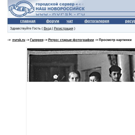
главная
форум
чат
фотогалерея
ресу
Здравствуйте Гость (
Вход
|
Регистрация
)
->
nvrsk.ru
->
Галерея
->
Ретро: старые фотографии
-> Просмотр картинки