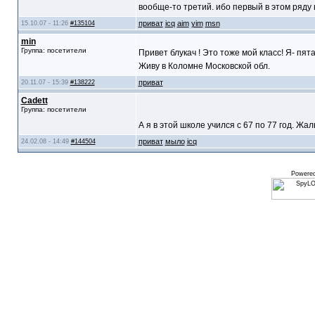
вообще-то третий. ибо первый в этом ряду ц
приват
icq
aim
yim
msn
15.10.07 - 11:26
#135104
min
Группа: посетители
Привет блукач ! Это тоже мой класс! Я- пят
Живу в Коломне Московской обл.
приват
20.11.07 - 15:39
#138222
Cadett
Группа: посетители
А я в этой школе учился с 67 по 77 год. Жал
приват
мыло
icq
24.02.08 - 14:49
#144504
Powere