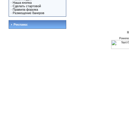
·
Наша кнопка
·
Сделать стартовой
·
Правила форума
·
Размещение банеров
Реклама:
s
Powere