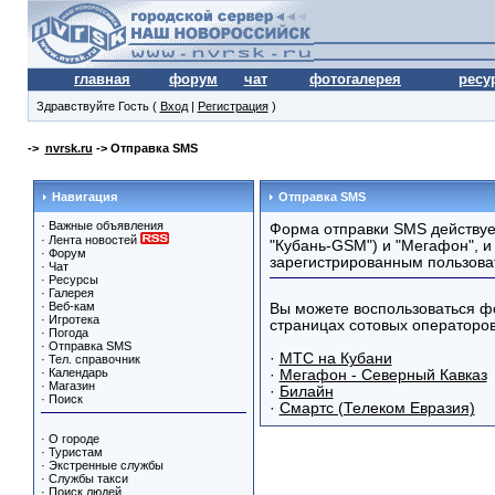
главная
форум
чат
фотогалерея
ресу
Здравствуйте Гость (
Вход
|
Регистрация
)
->
nvrsk.ru
-> Отправка SMS
Навигация
Отправка SMS
·
Важные объявления
Форма отправки SMS действует
·
Лента новостей
"Кубань-GSM") и "Мегафон", и
·
Форум
зарегистрированным пользова
·
Чат
·
Ресурсы
·
Галерея
·
Веб-кам
Вы можете воспользоваться ф
·
Игротека
страницах сотовых операторов
·
Погода
·
Отправка SMS
·
МТС на Кубани
·
Тел. справочник
·
Календарь
·
Мегафон - Северный Кавказ
·
Магазин
·
Билайн
·
Поиск
·
Смартс (Телеком Евразия)
·
О городе
·
Туристам
·
Экстренные службы
·
Службы такси
·
Поиск людей