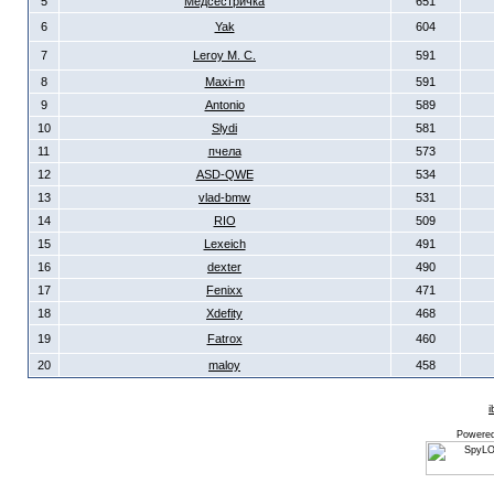
5
Медсестричка
651
6
Yak
604
7
Leroy M. C.
591
8
Maxi-m
591
9
Antonio
589
10
Slydi
581
11
пчела
573
12
ASD-QWE
534
13
vlad-bmw
531
14
RIO
509
15
Lexeich
491
16
dexter
490
17
Fenixx
471
18
Xdefity
468
19
Fatrox
460
20
maloy
458
Powere