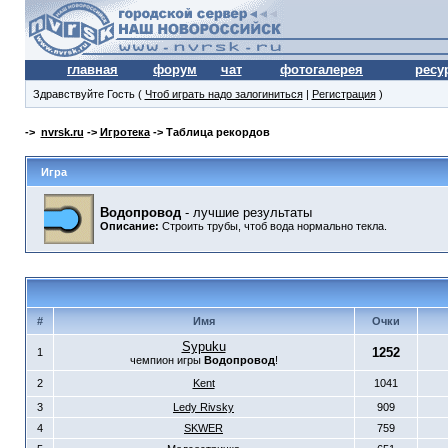
главная
форум
чат
фотогалерея
ресу
Здравствуйте Гость (
Чтоб играть надо залогиниться
|
Регистрация
)
->
nvrsk.ru
->
Игротека
-> Таблица рекордов
Игра
Водопровод
- лучшие результаты
Описание:
Строить трубы, чтоб вода нормально текла.
#
Имя
Очки
Sypuku
1252
1
чемпион игры
Водопровод
!
2
Kent
1041
3
Ledy Rivsky
909
4
SKWER
759