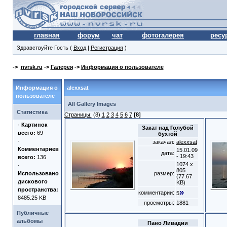
главная
форум
чат
фотогалерея
ресу
Здравствуйте Гость (
Вход
|
Регистрация
)
->
nvrsk.ru
->
Галерея
->
Информация о пользователе
Информация о
alexxsat
пользователе
All Gallery Images
Статистика
Страницы:
(8)
1
2
3
4
5
6
7
[8]
·
Картинок
Закат над Голубой
всего:
69
бухтой
·
закачал:
alexxsat
Комментариев
15.01.09
дата:
- 19:43
всего:
136
1074 x
·
805
Использовано
размер:
(77.67
дискового
KB)
пространства:
»
комментарии:
5
8485.25 KB
просмотры:
1881
Публичные
альбомы
Пано Ливадии