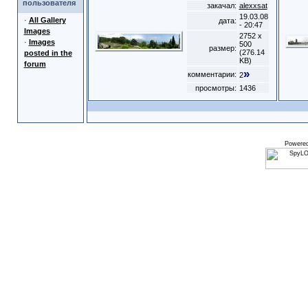
пользователя
закачал:
alexxsat
19.03.08
·
All Gallery
дата:
- 20:47
Images
2752 x
·
Images
500
размер:
(276.14
posted in the
KB)
forum
»
комментарии:
2
просмотры:
1436
Powere