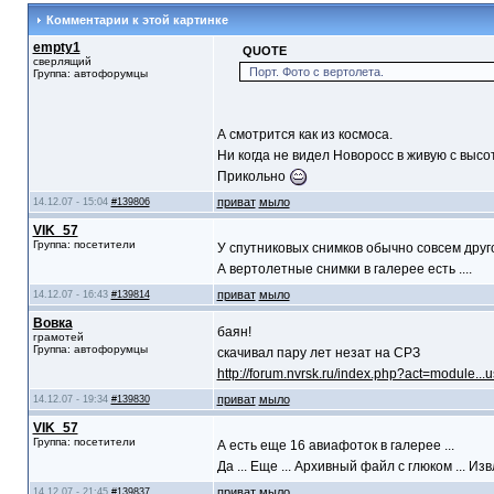
Комментарии к этой картинке
empty1
QUOTE
сверлящий
Порт. Фото с вертолета.
Группа: автофорумцы
А смотрится как из космоса.
Ни когда не видел Новоросс в живую с высо
Прикольно
приват
мыло
14.12.07 - 15:04
#139806
VIK_57
Группа: посетители
У спутниковых снимков обычно совсем другой
А вертолетные снимки в галерее есть ....
приват
мыло
14.12.07 - 16:43
#139814
Вовка
баян!
грамотей
Группа: автофорумцы
скачивал пару лет незат на СРЗ
http://forum.nvrsk.ru/index.php?act=module..
приват
мыло
14.12.07 - 19:34
#139830
VIK_57
Группа: посетители
А есть еще 16 авиафоток в галерее ...
Да ... Еще ... Архивный файл с глюком ... Из
приват
мыло
14.12.07 - 21:45
#139837