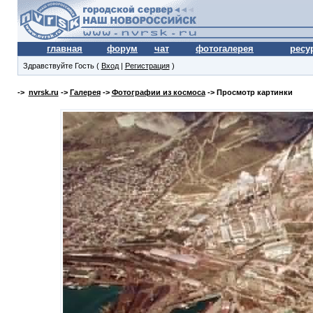
главная
форум
чат
фотогалерея
ресу
Здравствуйте Гость (
Вход
|
Регистрация
)
->
nvrsk.ru
->
Галерея
->
Фотографии из космоса
-> Просмотр картинки