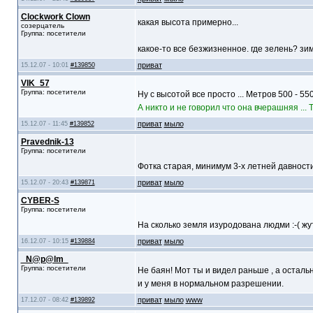
Clockwork Clown
какая высота примерно...
созерцатель
Группа: посетители
какое-то все безжизненное. где зелень? зи
приват
15.12.07 - 10:01
#139850
VIK_57
Группа: посетители
Ну с высотой все просто ... Метров 500 - 550
А никто и не говорил что она вчерашняя ... 
приват
мыло
15.12.07 - 11:45
#139852
Pravednik-13
Группа: посетители
Фотка старая, минимум 3-х летней давности
приват
мыло
15.12.07 - 20:43
#139871
CYBER-S
Группа: посетители
На сколько земля изуродована людми :-( жу
приват
мыло
16.12.07 - 10:15
#139884
_N@p@lm_
Группа: посетители
Не баян! Мот ты и видел раньше , а осталь
и у меня в нормальном разрешении.
приват
мыло
www
17.12.07 - 08:42
#139892