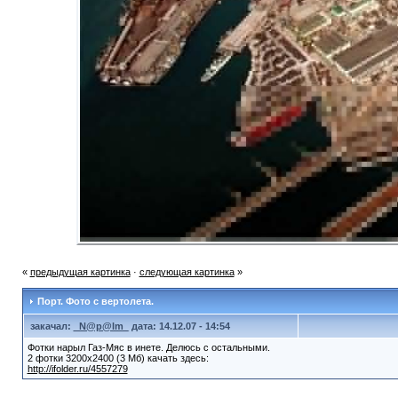
«
предыдущая картинка
·
следующая картинка
»
Порт. Фото с вертолета.
закачал:
_N@p@lm_
дата: 14.12.07 - 14:54
Фотки нарыл Газ-Мяс в инете. Делюсь с остальными.
2 фотки 3200х2400 (3 Мб) качать здесь:
http://ifolder.ru/4557279