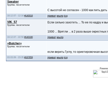
Speaker
Группа: посетители
С высотой не согласен - 1000 как пить дать
приват
мыло
icq
18.12.07 - 12:16
#140016
VIK_57
Если сильно захотеть ... То ее по кадру и выс
Группа: посетители
1000 ... Врятли ... в 2 раза выше окрестных го
приват
мыло
19.12.07 - 22:50
#140180
=Butcher=
Группа: посетители
если верить Гуглу, то ориетировочная высо
приват
мыло
icq
03.03.09 - 23:35
#167859
Powere