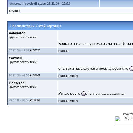
закачал:
cowbell
дата: 26.11.09 - 12:19
крупнее
Комментарии к этой картинке
Volosator
Группа: посетители
Больше на саванну похоже или на сафари-
приват
07.12.09 - 17:03
#178728
cowbell
Группа: посетители
она так и называется в моем альбомчике
приват
мыло
10.12.09 - 09:53
#178801
Bastet77
Группа: посетители
Узнаю место
. Точно, наша саванна.
приват
мыло
09.07.11 - 00:04
#188668
Powere