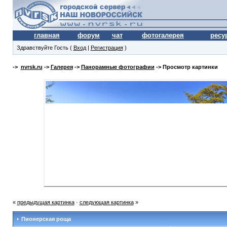
главная
форум
чат
фотогалерея
ресу
Здравствуйте Гость (
Вход
|
Регистрация
)
->
nvrsk.ru
->
Галерея
->
Панорамные фотографии
-> Просмотр картинки
«
предыдущая картинка
·
следующая картинка
»
Пионерская роща