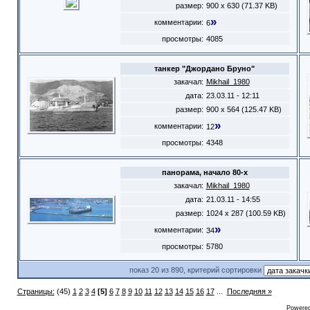
размер:
900 x 630 (71.37 KB)
»
комментарии:
6
просмотры:
4085
танкер "Джордано Бруно"
закачал:
Mikhail_1980
дата:
23.03.11 - 12:11
размер:
900 x 564 (125.47 KB)
»
комментарии:
12
просмотры:
4348
панорама, начало 80-х
закачал:
Mikhail_1980
дата:
21.03.11 - 14:55
размер:
1024 x 287 (100.59 KB)
»
комментарии:
34
просмотры:
5780
показ 20 из 890, критерий сортировки
Страницы:
(45)
1
2
3
4
[5]
6
7
8
9
10
11
12
13
14
15
16
17
...
Последняя »
Powere