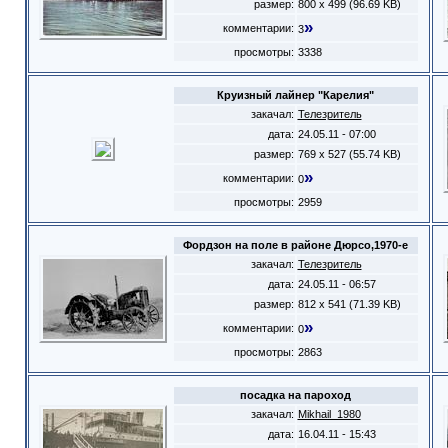
размер:
800 x 499 (96.69 KB)
»
комментарии:
3
просмотры:
3338
Круизный лайнер "Карелия"
закачал:
Телезритель
дата:
24.05.11 - 07:00
размер:
769 x 527 (55.74 KB)
»
комментарии:
0
просмотры:
2959
Фордзон на поле в районе Дюрсо,1970-е
закачал:
Телезритель
дата:
24.05.11 - 06:57
размер:
812 x 541 (71.39 KB)
»
комментарии:
0
просмотры:
2863
посадка на пароход
закачал:
Mikhail_1980
дата:
16.04.11 - 15:43