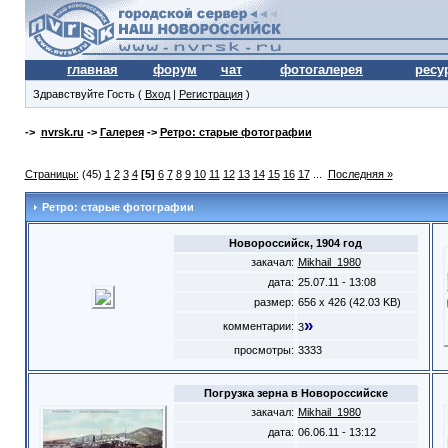
главная
форум
чат
фотогалерея
ресу
Здравствуйте Гость (
Вход
|
Регистрация
)
->
nvrsk.ru
->
Галерея
->
Ретро: старые фотографии
Страницы:
(45)
1
2
3
4
[5]
6
7
8
9
10
11
12
13
14
15
16
17
...
Последняя »
Ретро: старые фотографии
Новороссийск, 1904 год
закачал:
Mikhail_1980
дата:
25.07.11 - 13:08
размер:
656 x 426 (42.03 KB)
»
комментарии:
3
просмотры:
3333
Погрузка зерна в Новороссийске
закачал:
Mikhail_1980
дата:
06.06.11 - 13:12