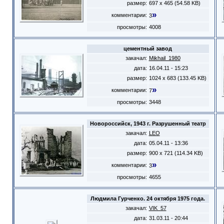
размер:
697 x 465 (54.58 KB)
»
комментарии:
3
просмотры:
4008
цементный завод
закачал:
Mikhail_1980
дата:
16.04.11 - 15:23
размер:
1024 x 683 (133.45 KB)
»
комментарии:
7
просмотры:
3448
Новороссийск, 1943 г. Разрушенный театр
закачал:
LEO
дата:
05.04.11 - 13:36
размер:
900 x 721 (114.34 KB)
»
комментарии:
3
просмотры:
4655
Людмила Гурченко. 24 октября 1975 года.
закачал:
VIK_57
дата:
31.03.11 - 20:44